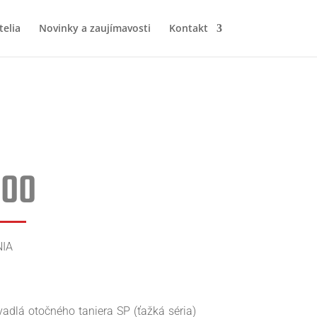
elia
Novinky a zaujímavosti
Kontakt
000
IA
adlá otočného taniera SP (ťažká séria)