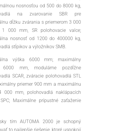
málnou nosnosťou od 500 do 8000 kg,
ovadlá na zvarovanie SBR pre
lnu dĺžku zvárania s priemerom 3 000
1 000 mm, SR polohovacie valce;
lna nosnosť od 1200 do 400000 kg,
adlá stĺpikov a výložníkov SMB.
álna výška 6000 mm; maximálny
 6000 mm, modulárne pozdĺžne
vadlá SCAR, zváracie polohovadlá STL
ximálny priemer 900 mm a maximálnu
4 000 mm, polohovadlá naklápacích
SPC; Maximálne prípustné zaťaženie
ersky tím AUTOMA 2000 je schopný
vať to najlepšie riešenie, ktoré uspokojí