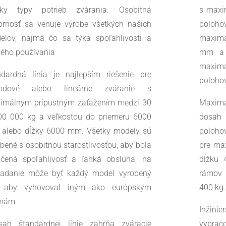
tky typy potrieb zvárania. Osobitná
s maxi
ornosť sa venuje výrobe všetkých našich
poloh
elov, najmä čo sa týka spoľahlivosti a
maximá
kého používania
mm a 
maximá
ndardná línia je najlepším riešenie pre
polohov
odové alebo lineárne zváranie s
imálnym prípustným zaťažením medzi 30
Maxim
00 000 kg a veľkosťou do priemeru 6000
dosah
alebo dĺžky 6000 mm. Všetky modely sú
poloho
bené s osobitnou starostlivosťou, aby bola
pre ma
učená spoľahlivosť a ľahká obsluha; na
dĺžku 
iadanie môže byť každý model vyrobený
rámov 
, aby vyhovoval iným ako európskym
400 kg.
mám.
Inžini
sah štandardnej línie zahŕňa zváracie
vypraco