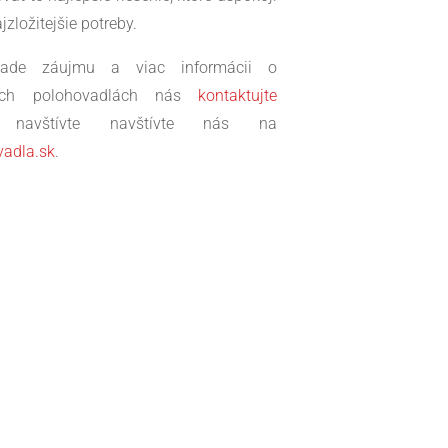
ajzložitejšie potreby.
pade záujmu a viac informácii o
cích polohovadlách nás
kontaktujte
 navštívte navštívte nás na
vadla.sk
.