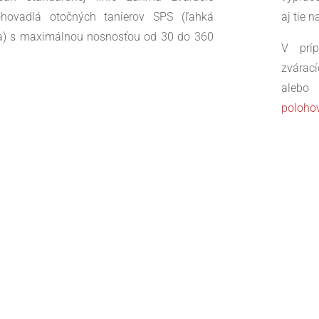
ohovadlá otočných tanierov SPS (ľahká
aj tie n
ia) s maximálnou nosnosťou od 30 do 360
V prí
zvára
alebo
poloho