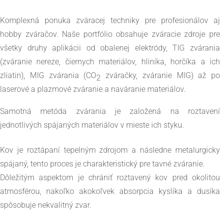
Komplexná ponuka zváracej techniky pre profesionálov aj
hobby zváračov. Naše portfólio obsahuje zváracie zdroje pre
všetky druhy aplikácii od obalenej elektródy, TIG zvárania
(zváranie nereze, čiernych materiálov, hliníka, horčíka a ich
zliatin), MIG zvárania (CO
zváračky, zváranie MIG) až po
2
laserové a plazmové zváranie a naváranie materiálov.
Samotná metóda zvárania je založená na roztavení
jednotlivých spájaných materiálov v mieste ich styku.
Kov je roztápaní tepelným zdrojom a následne metalurgicky
spájaný, tento proces je charakteristický pre tavné zváranie.
Dôležitým aspektom je chrániť roztavený kov pred okolitou
atmosférou, nakoľko akokoľvek absorpcia kyslíka a dusíka
spôsobuje nekvalitný zvar.