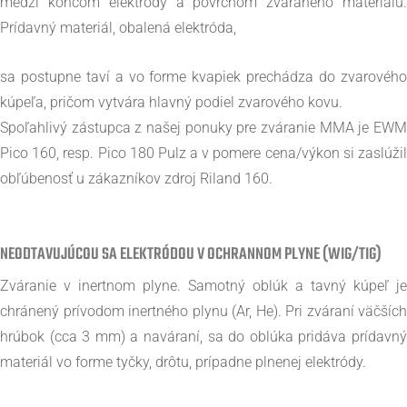
medzi koncom elektródy a povrchom zváraného materiálu.
Prídavný materiál, obalená elektróda,
sa postupne taví a vo forme kvapiek prechádza do zvarového
kúpeľa, pričom vytvára hlavný podiel zvarového kovu.
Spoľahlivý zástupca z našej ponuky pre zváranie MMA je EWM
Pico 160, resp. Pico 180 Pulz a v pomere cena/výkon si zaslúžil
obľúbenosť u zákazníkov zdroj Riland 160.
NEODTAVUJÚCOU SA ELEKTRÓDOU V OCHRANNOM PLYNE (WIG/TIG)
Zváranie v inertnom plyne. Samotný oblúk a tavný kúpeľ je
chránený prívodom inertného plynu (Ar, He). Pri zváraní väčších
hrúbok (cca 3 mm) a naváraní, sa do oblúka pridáva prídavný
materiál vo forme tyčky, drôtu, prípadne plnenej elektródy.