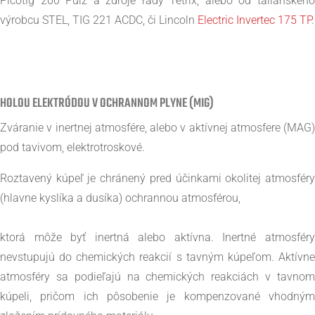
Picotig 200 Pulz a zdroje rady Tetrix, alebo od talianského
výrobcu STEL, TIG 221 ACDC, či Lincoln
Electric Invertec 175 TP
.
HOLOU ELEKTRÓDOU V OCHRANNOM PLYNE (MIG)
Zváranie v inertnej atmosfére, alebo v aktívnej atmosfere (MAG)
pod tavivom, elektrotroskové.
Roztavený kúpeľ je chránený pred účinkami okolitej atmosféry
(hlavne kyslíka a dusíka) ochrannou atmosférou,
ktorá môže byť inertná alebo aktívna. Inertné atmosféry
nevstupujú do chemických reakcií s tavným kúpeľom. Aktívne
atmosféry sa podieľajú na chemických reakciách v tavnom
kúpeli, pričom ich pôsobenie je kompenzované vhodným