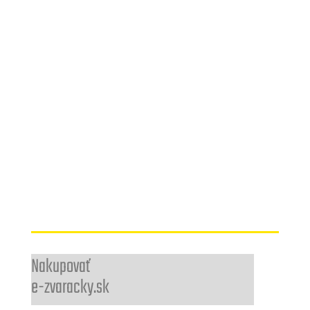
Nakupovať
e-zvaracky.sk